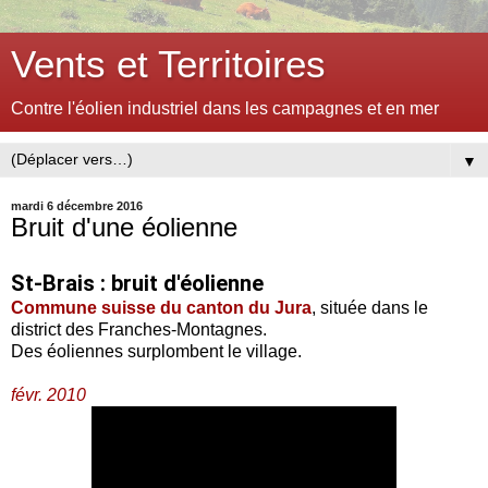
Vents et Territoires
Contre l'éolien industriel dans les campagnes et en mer
▼
mardi 6 décembre 2016
Bruit d'une éolienne
St-Brais : bruit d'éolienne
Commune suisse du canton du Jura
, située dans le
district des Franches-Montagnes.
Des éoliennes surplombent le village.
févr. 2010