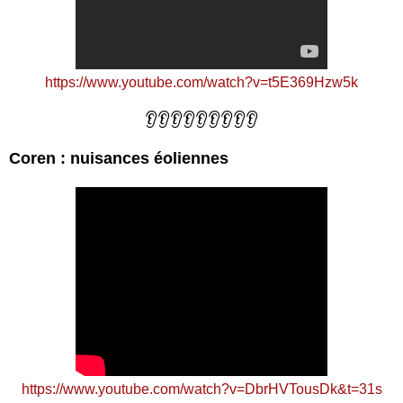
https://www.youtube.com/watch?v=t5E369Hzw5k
👂👂👂👂👂👂👂👂👂
Coren : nuisances éoliennes
https://www.youtube.com/watch?v=DbrHVTousDk&t=31s