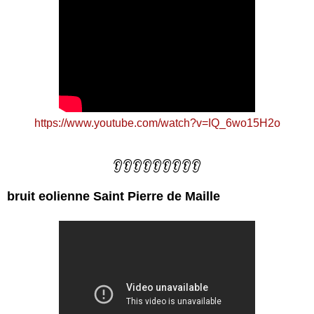
https://www.youtube.com/watch?v=IQ_6wo15H2o
👂👂👂👂👂👂👂👂👂
bruit eolienne Saint Pierre de Maille