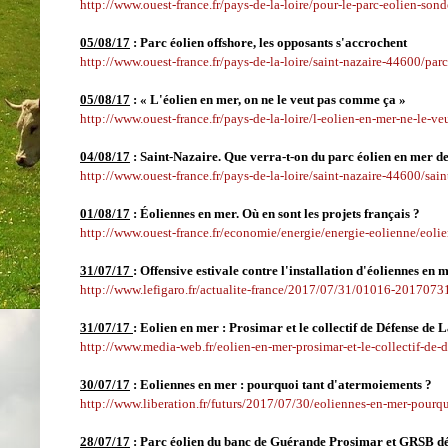
http://www.ouest-france.fr/pays-de-la-loire/pour-le-parc-eolien-so
05/08/17
: Parc éolien offshore, les opposants s'accrochent
http://www.ouest-france.fr/pays-de-la-loire/saint-nazaire-44600/pa
05/08/17
: « L'éolien en mer, on ne le veut pas comme ça »
http://www.ouest-france.fr/pays-de-la-loire/l-eolien-en-mer-ne-le
04/08/17
:
Saint-Nazaire. Que verra-t-on du parc éolien en mer de
http://www.ouest-france.fr/pays-de-la-loire/saint-nazaire-44600/sai
01/08/17
: Éoliennes en mer. Où en sont les projets français ?
http://www.ouest-france.fr/economie/energie/energie-eolienne/eoli
31/07/17
: Offensive estivale contre l'installation d'éoliennes en 
http://www.lefigaro.fr/actualite-france/2017/07/31/01016-2017073
31/07/17
: Eolien en mer : Prosimar et le collectif de Défense de
http://www.media-web.fr/eolien-en-mer-prosimar-et-le-collectif-de-
30/07/17
: Eoliennes en mer : pourquoi tant d'atermoiements ?
http://www.liberation.fr/futurs/2017/07/30/eoliennes-en-mer-pour
28/07/17
: Parc éolien du banc de Guérande Prosimar et GRSB dé