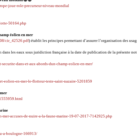
ope-joue-role-precurseur-niveau-mondial
flotte-50164.php
champ éolien en mer
7/08/cir_42526.pdf
) établit les principes permettant d’assurer l’organisation des usag
 dans les eaux sous juridiction française à la date de publication de la présente not
-securite-dans-et-aux-abords-dun-champ-eolien-en-mer/
et-eolien-en-mer-le-flotteur-teste-saint-nazaire-5201859
rmer
_11555959.html
arine
-en-mer-accuses-de-nuire-a-la-faune-marine-19-07-2017-7142925.php
du-a-boulogne-166913/