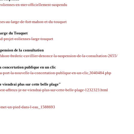
eoliennes-en-mer-officiellement-suspendu
nes-au-large-de-fort-mahon-et-du-touquet
 large du Touquet
d-projet-eoliennes-large-touquet
spension de la consultation
ffshore-frederic-cuvillier-denonce-la-suspension-de-la-consultation-2655/
la concertation publique en un clic
-a-port-la-nouvelle-la-concertation-publique-en-un-clic,3040484.php
e viendrai plus sur cette belle plage"
est-affreux-je-ne-viendrai-plus-sur-cette-belle-plage-1232323.html
is-met-un-pied-dans-l-eau_1588693