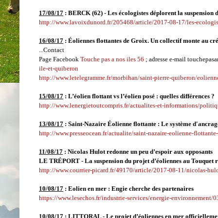
17/08/17
: BERCK (62) - Les écologistes déplorent la suspension d
http://www.lavoixdunord.fr/205468/article/2017-08-17/les-ecologis
16/08/17
: Éoliennes flottantes de Groix. Un collectif monte au c
...Contact
Page Facebook
Touche pas a nos iles 56
; adresse e-mail touchepas
ile-et-quiberon
http://www.letelegramme.fr/morbihan/saint-pierre-quiberon/eolienn
15/08/17
:
L’éolien flottant vs l’éolien posé : quelles différences ?
http://www.lenergietoutcompris.fr/actualites-et-informations/politi
13/08/17
: Saint-Nazaire Éolienne flottante : Le système d'ancrage
http://www.presseocean.fr/actualite/saint-nazaire-eolienne-flottan
11/08/17
: Nicolas Hulot redonne un peu d’espoir aux opposants
LE TRÉPORT - La suspension du projet d’éoliennes au Touquet rav
http://www.courrier-picard.fr/49170/article/2017-08-11/nicolas-hu
10/08/17
:
Eolien en mer : Engie cherche des partenaires
https://www.lesechos.fr/industrie-services/energie-environnement
10/08/17
: LITTORAL - Le projet d’éoliennes en mer officielleme