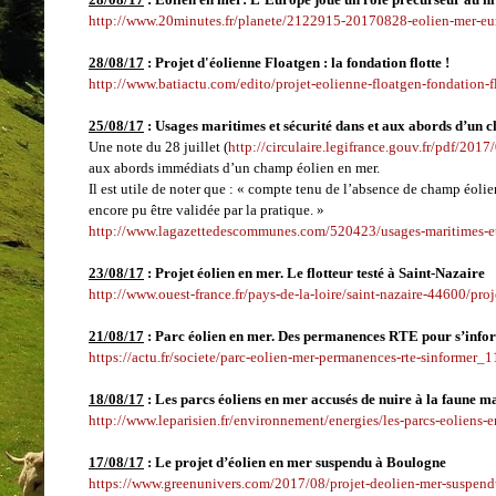
http://www.20minutes.fr/planete/2122915-20170828-eolien-mer-eur
28/08/17
:
Projet d'éolienne Floatgen : la fondation flotte !
http://www.batiactu.com/edito/projet-eolienne-floatgen-fondation-
25/08/17
:
Usages maritimes et sécurité dans et aux abords d’un 
Une note du 28 juillet (
http://circulaire.legifrance.gouv.fr/pdf/201
aux abords immédiats d’un champ éolien en mer.
Il est utile de noter que : « compte tenu de l’absence de champ éolien
encore pu être validée par la pratique. »
http://www.lagazettedescommunes.com/520423/usages-maritimes-et
23/08/17
:
Projet éolien en mer. Le flotteur testé à Saint-Nazaire
http://www.ouest-france.fr/pays-de-la-loire/saint-nazaire-44600/proj
21/08/17
: Parc éolien en mer. Des permanences RTE pour s’info
https://actu.fr/societe/parc-eolien-mer-permanences-rte-sinformer
18/08/17
:
Les parcs éoliens en mer accusés de nuire à la faune m
http://www.leparisien.fr/environnement/energies/les-parcs-eoliens
17/08/17
:
Le projet d’éolien en mer suspendu à Boulogne
https://www.greenunivers.com/2017/08/projet-deolien-mer-suspen