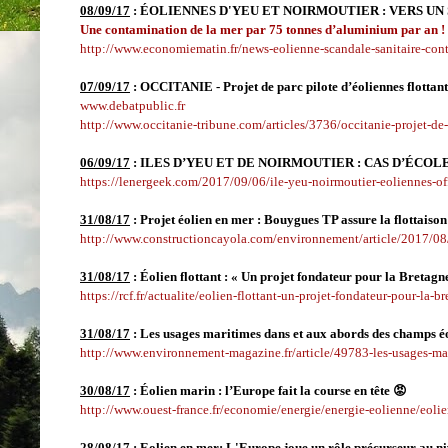
08/09/17
: ÉOLIENNES D'YEU ET NOIRMOUTIER : VERS UN
Une contamination de la mer par 75 tonnes d’aluminium par an !
http://www.economiematin.fr/news-eolienne-scandale-sanitaire-co
07/09/17
: OCCITANIE - Projet de parc pilote d’éoliennes flottan
www.debatpublic.fr
http://www.occitanie-tribune.com/articles/3736/occitanie-projet-de-
06/09/17
:
ILES D’YEU ET DE NOIRMOUTIER : CAS D’ÉCO
https://lenergeek.com/2017/09/06/ile-yeu-noirmoutier-eoliennes-of
31/08/17
:
Projet éolien en mer : Bouygues TP assure la flottaison
http://www.constructioncayola.com/environnement/article/2017/08/
31/08/17
:
Éolien flottant : « Un projet fondateur pour la Bretagn
https://rcf.fr/actualite/eolien-flottant-un-projet-fondateur-pour-la-b
31/08/17
:
Les usages maritimes dans et aux abords des champs é
http://www.environnement-magazine.fr/article/49783-les-usages-ma
30/08/17
:
Éolien marin : l’Europe fait la course en tête 😡
http://www.ouest-france.fr/economie/energie/energie-eolienne/eolie
28/08/17
:
Eolien en mer: L'Europe joue un rôle précurseur au 