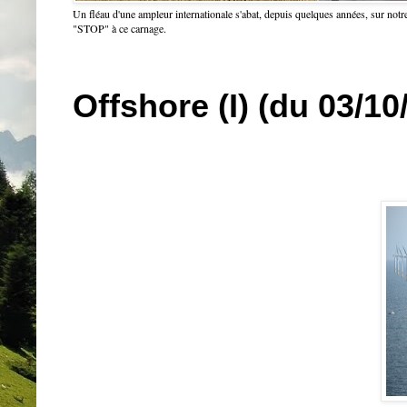
Un fléau d'une ampleur internationale s'abat, depuis quelques années, sur notre
"STOP" à ce carnage.
Offshore (I) (du 03/10