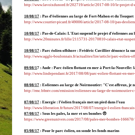
http://www.lavoixdunord.fr/202719/article/2017-08-10/le-projet-d-
10/08/17
: Pas d’éoliennes au large de Fort-Mahon et du Touquet
http://www.courrier-picard.fr/49006/article/2017-08-10/pas-deolien
10/08/17
: Pas-de-Calais: L'Etat suspend le projet d'éoliennes au
http://www.20minutes.fr/lille/2115731-20170810-calais-etat-suspen
10/08/17
: Parc éolien offshore : Frédéric Cuvillier dénonce la su
http://www.agglo-boulonnais.fr/actualites/lire/article/parc-eolien-o
09/08/1
7 : Aude : Parc éolien flottant en mer à Port-la-Nouvelle: 
http://www.lindependant.fr/2017/08/08/parc-eolien-flottant-en-mer
08/08/17
: Eoliennes au large de Noirmoutier: "C'est affreux, je n
http://rmc.bfmtv.com/emission/eoliennes-au-large-de-noirmoutier-c-
07/08/17
: Energie : l’éolien français met un pied dans l’eau
http://www.liberation.fr/futurs/2017/08/07/energie-l-eolien-franca
07/08/17
:
Sous les pales, la mer et ses bombes 😠
https://www.greenunivers.com/2017/08/pales-mer-bombes-166670/
05/08/17
: Pour le parc éolien, on sonde les fonds marins