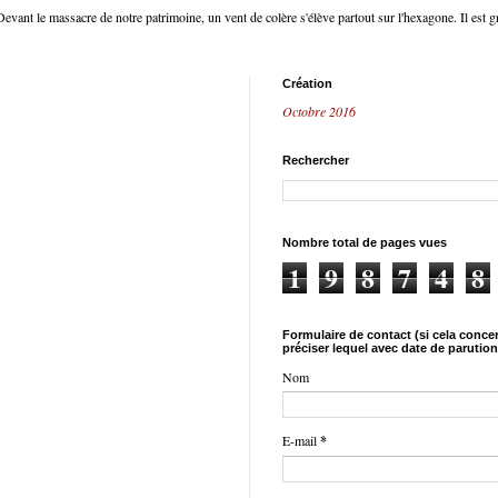
Devant le massacre de notre patrimoine, un vent de colère s'élève partout sur l'hexagone. Il est 
Création
Octobre 2016
Rechercher
Nombre total de pages vues
1
9
8
7
4
8
Formulaire de contact (si cela concer
préciser lequel avec date de parution
Nom
E-mail
*