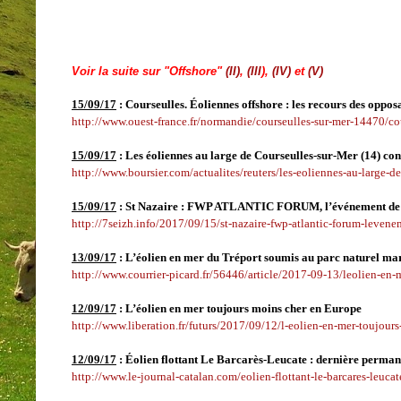
Voir la suite sur
"Offshore"
(II)
,
(III
),
(IV)
et
(V)
15/09/17
:
Courseulles. Éoliennes offshore : les recours des oppos
http://www.ouest-france.fr/normandie/courseulles-sur-mer-14470/co
15/09/17
:
Les éoliennes au large de Courseulles-sur-Mer (14) con
http://www.boursier.com/actualites/reuters/les-eoliennes-au-large-
15/09/17
:
St Nazaire : FWP ATLANTIC FORUM, l’événement de l’éo
http://7seizh.info/2017/09/15/st-nazaire-fwp-atlantic-forum-levenem
13/09/17
: L’éolien en mer du Tréport soumis au parc naturel ma
http://www.courrier-picard.fr/56446/article/2017-09-13/leolien-en-
12/09/17
:
L’éolien en mer toujours moins cher en Europe
http://www.liberation.fr/futurs/2017/09/12/l-eolien-en-mer-toujo
12/09/17
:
Éolien flottant Le Barcarès-Leucate : dernière perma
http://www.le-journal-catalan.com/eolien-flottant-le-barcares-leu