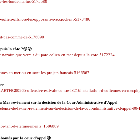
nde-les-fonds-marins-5175580
rc-eolien-offshore-les-opposants-s-accrochent-5173486
-veut-pas-comme-ca-5176090
puis la côte ?😏😕
nt-nazaire-que-verra-t-du-parc-eolien-en-mer-depuis-la-cote-5172224
ennes-en-mer-ou-en-sont-les-projets-francais-5166567
mer
1ARTFIG00265-offensive-estivale-contre-l8216installation-d-eoliennes-en-mer.ph
 La Mer reviennent sur la décision de la Cour Administrative d’Appel
defense-de-la-mer-reviennent-sur-la-decision-de-la-cour-administrative-d-appel-80
quoi-tant-d-atermoiements_1586809
boutés par la cour d’appel😠