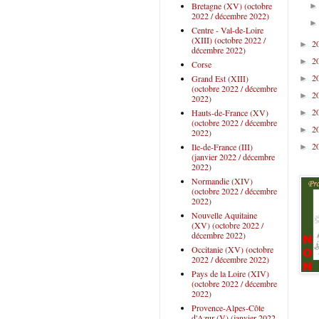
Bretagne (XV) (octobre
2022 / décembre 2022)
Centre - Val-de-Loire
(XIII) (octobre 2022 /
2
►
décembre 2022)
2
►
Corse
2
Grand Est (XIII)
►
(octobre 2022 / décembre
2
►
2022)
2
Hauts-de-France (XV)
►
(octobre 2022 / décembre
2
►
2022)
2
Ile-de-France (III)
►
(janvier 2022 / décembre
2022)
Normandie (XIV)
(octobre 2022 / décembre
2022)
Nouvelle Aquitaine
(XV) (octobre 2022 /
décembre 2022)
Occitanie (XV) (octobre
2022 / décembre 2022)
Pays de la Loire (XIV)
(octobre 2022 / décembre
2022)
Provence-Alpes-Côte
d'Azur (V) (janvier 2022