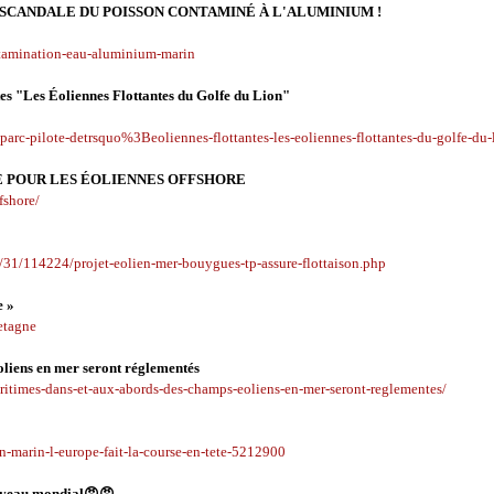
 SCANDALE DU POISSON CONTAMINÉ À L'ALUMINIUM !
ntamination-eau-aluminium-marin
tes "Les Éoliennes Flottantes du Golfe du Lion"
parc-pilote-detrsquo%3Beoliennes-flottantes-les-eoliennes-flottantes-du-golfe-du-
LE POUR LES ÉOLIENNES OFFSHORE
fshore/
31/114224/projet-eolien-mer-bouygues-tp-assure-flottaison.php
e »
retagne
oliens en mer seront réglementés
ritimes-dans-et-aux-abords-des-champs-eoliens-en-mer-seront-reglementes/
n-marin-l-europe-fait-la-course-en-tete-5212900
niveau mondial😡😡