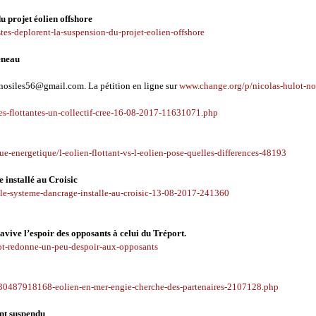
u projet éolien offshore
tes-deplorent-la-suspension-du-projet-eolien-offshore
réneau
anosiles56@gmail.com. La pétition en ligne sur
www.change.org/p/nicolas-hulot-non
es-flottantes-un-collectif-cree-16-08-2017-11631071.php
que-energetique/l-eolien-flottant-vs-l-eolien-pose-quelles-differences-48193
 installé au Croisic
te-le-systeme-dancrage-installe-au-croisic-13-08-2017-241360
ive l’espoir des opposants à celui du Tréport.
lot-redonne-un-peu-despoir-aux-opposants
/030487918168-eolien-en-mer-engie-cherche-des-partenaires-2107128.php
nt suspendu