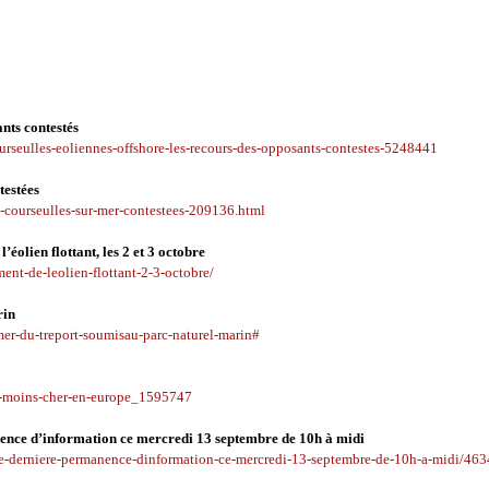
ants contestés
urseulles-eoliennes-offshore-les-recours-des-opposants-contestes-5248441
testées
de-courseulles-sur-mer-contestees-209136.html
lien flottant, les 2 et 3 octobre
ent-de-leolien-flottant-2-3-octobre/
rin
mer-du-treport-soumisau-parc-naturel-marin#
urs-moins-cher-en-europe_1595747
nence d’information ce mercredi 13 septembre de 10h à midi
cate-derniere-permanence-dinformation-ce-mercredi-13-septembre-de-10h-a-midi/46