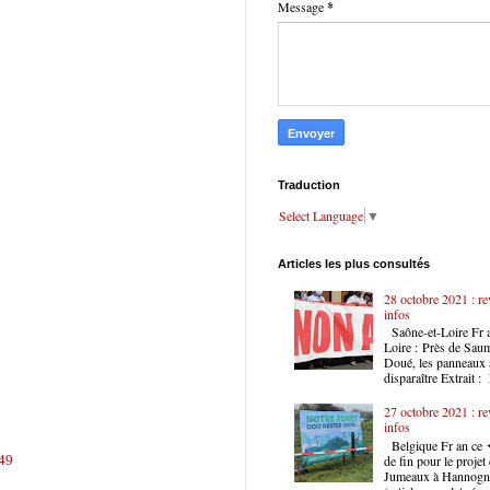
Message
*
Traduction
Select Language
▼
Articles les plus consultés
28 octobre 2021 : re
infos
Saône-et-Loire Fr 
Loire : Près de Sau
Doué, les panneaux a
disparaître Extrait : 
27 octobre 2021 : re
infos
Belgique Fr an ce
349
de fin pour le proje
Jumeaux à Hannogn