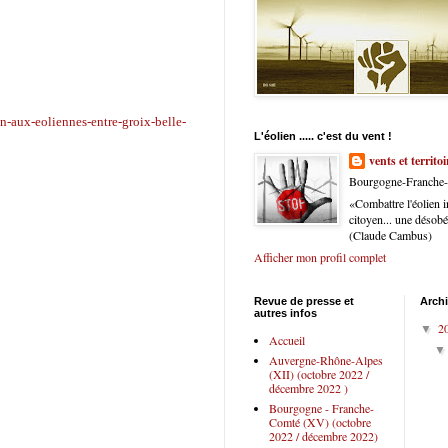
-aux-eoliennes-entre-groix-belle-
L'éolien ..... c'est du vent !
vents et territoi
Bourgogne-Franche-C
«Combattre l'éolien i
citoyen... une désob
(Claude Cambus)
Afficher mon profil complet
Revue de presse et
Arch
autres infos
2
▼
Accueil
Auvergne-Rhône-Alpes
(XII) (octobre 2022 /
décembre 2022 )
Bourgogne - Franche-
Comté (XV) (octobre
2022 / décembre 2022)