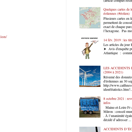
(article complet réser
Quelques cartes de l
éoliennes (#éolien)
Plusieurs cartes en l
permettent de consu
exact de chaque parc
l’hexagone. Pas moi
lion/
14 fév. 2019 : les tit
Les articles du jour
➤ Avis d'enquête pu
Atlantique : commun
LES ACCIDENTS D
(2004 à 2021)
Résumé des données 
d'éoliennes au 30 s
http://www.caithne
identStatistics.htm?..
8 octobre 2021 : rev
infos
Maine-et-Loire Fr 
Mâron : conseil muni
. À l’unanimité égale
décidé d’adresser ...
ACCIDENTS D’ÉO