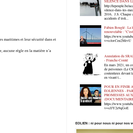
SILENCE DANS L
http://lepeuple.be/ac
silence-dans-les-med
2016, J.S. Chaque 
accidents d’éoli...
Fabien Bouglé : La l
renouvelable : "C'est
https://www.youtub
es maritimes et leur sécurité dans et
v=oAwCeu2MrvU
e, aucune règle en la matière n’a
Annulation du SR
- Franche-Comté
En mars 2021, un coll
de personnes (Le C
contentieux devant la
en visant t...
POUR EN FINIR 
ÉOLIENNES - PAR
PROMESSES AUX
(DOCUMENTAIRE
https://www.youtub
v=sJJY2e9qGoE
EOLIEN : ni pour nous ni pour nos v